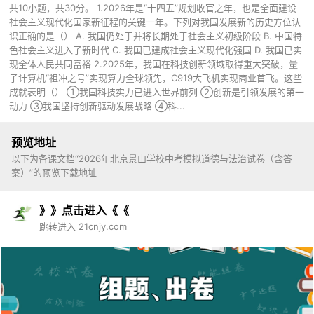
共10小题，共30分。 1.2026年是“十四五”规划收官之年，也是全面建设
社会主义现代化国家新征程的关键一年。下列对我国发展新的历史方位认
识正确的是（） A. 我国仍处于并将长期处于社会主义初级阶段 B. 中国特
色社会主义进入了新时代 C. 我国已建成社会主义现代化强国 D. 我国已实
现全体人民共同富裕 2.2025年，我国在科技创新领域取得重大突破，量
子计算机“祖冲之号”实现算力全球领先，C919大飞机实现商业首飞。这些
成就表明（） ①我国科技实力已进入世界前列 ②创新是引领发展的第一
动力 ③我国坚持创新驱动发展战略 ④科...
预览地址
以下为备课文档“2026年北京景山学校中考模拟道德与法治试卷（含答
案）”的预览下载地址
》》点击进入《《
跳转进入 21cnjy.com