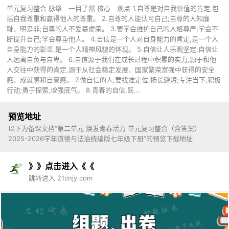
单元复习整合 脉络 一目了然 核心 观点 1.自尊是对自我价值的肯定,包
括自我尊重和赢得他人的尊重。 2.自尊的人能认可自己;自尊的人知廉
耻、明是非;自尊的人不爱慕虚荣。 3.要学会维护自己的人格尊严;学会不
断提升自己;学会尊重他人。 4.自信是一个人对自身能力的肯定,是一个人
自身能力的彰显,是一个人精神风貌的体现。 5.自信让人乐观坚定,自信让
人远离自负与自卑。 6.自信源于我们在成长过程中积累的实力,源于和他
人交往中获得的肯定,源于从社会稳定发展、国家繁荣富强中获得的安全
感、成就感和自豪感。 7.做自信的人,要找准定位,扬长避短;专注当下,积极
行动;勇于探索,增强底气。 8.青春的自信,既...
预览地址
以下为备课文档“第二单元 焕发青春活力 单元复习整合（含答案）
2025-2026学年道德与法治统编版七年级下册”的预览下载地址
》》点击进入《《
跳转进入 21cnjy.com