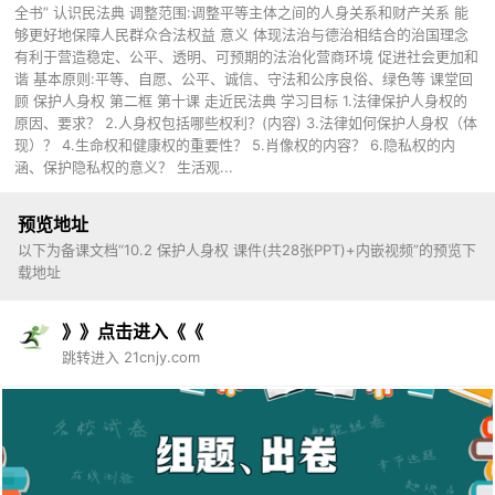
全书” 认识民法典 调整范围:调整平等主体之间的人身关系和财产关系 能
够更好地保障人民群众合法权益 意义 体现法治与德治相结合的治国理念
有利于营造稳定、公平、透明、可预期的法治化营商环境 促进社会更加和
谐 基本原则:平等、自愿、公平、诚信、守法和公序良俗、绿色等 课堂回
顾 保护人身权 第二框 第十课 走近民法典 学习目标 1.法律保护人身权的
原因、要求？ 2.人身权包括哪些权利？(内容) 3.法律如何保护人身权（体
现）？ 4.生命权和健康权的重要性？ 5.肖像权的内容？ 6.隐私权的内
涵、保护隐私权的意义？ 生活观...
预览地址
以下为备课文档“10.2 保护人身权 课件(共28张PPT)+内嵌视频”的预览下
载地址
》》点击进入《《
跳转进入 21cnjy.com