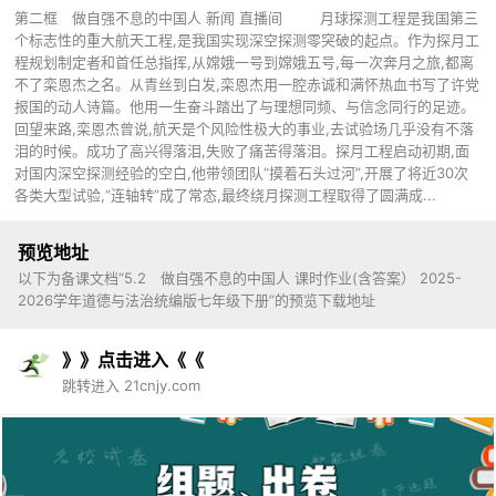
第二框 做自强不息的中国人 新闻 直播间 月球探测工程是我国第三
个标志性的重大航天工程,是我国实现深空探测零突破的起点。作为探月工
程规划制定者和首任总指挥,从嫦娥一号到嫦娥五号,每一次奔月之旅,都离
不了栾恩杰之名。从青丝到白发,栾恩杰用一腔赤诚和满怀热血书写了许党
报国的动人诗篇。他用一生奋斗踏出了与理想同频、与信念同行的足迹。
回望来路,栾恩杰曾说,航天是个风险性极大的事业,去试验场几乎没有不落
泪的时候。成功了高兴得落泪,失败了痛苦得落泪。探月工程启动初期,面
对国内深空探测经验的空白,他带领团队“摸着石头过河”,开展了将近30次
各类大型试验,“连轴转”成了常态,最终绕月探测工程取得了圆满成...
预览地址
以下为备课文档“5.2 做自强不息的中国人 课时作业(含答案） 2025-
2026学年道德与法治统编版七年级下册”的预览下载地址
》》点击进入《《
跳转进入 21cnjy.com