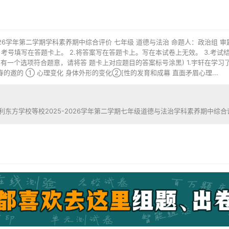
026学年第二学期学科素养期中综合评价 七年级 道德与法治 命题人：政治组 审题
、考号填写在答题卡上。 2.将答案写在答题卡上。写在本试卷上无效。 3.考
只有一个选项符合题意，请将答 题卡上对应题目的答案标号涂黑) 1.宇轩在学
春的邀的 ① 心理变化 身体外形的变化②[性的发育和成幕 直面矛眉心理...
利东方学校等校2025-2026学年第二学期七年级道德与法治学科素养期中综