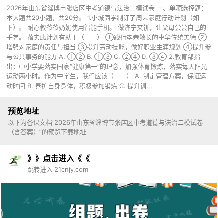
2026年山东省淄博市张店区中考道德与法治二模试卷 一、单项选择题：
本大题共20小题，共20分。 1.小城同学制订了周末家庭行动计划（如
下）。 耐心教爷爷奶奶使用智能手机。 做济宁夹饼，让父母尝尝自己的
手艺。 落实此计划有助于（ ） ①践行孝亲敬长的中华传统美德 ②
增强对家庭的责任与担当 ③提升劳动技能，做好职业生涯规划 ④提升参
与公共事务的能力 A. ①② B. ①③ C. ②④ D. ③④ 2.教育部指
出：中小学要落实国家“健康第一”的理念，加强体育锻炼，落实每天阳光
运动两小时。作为中学生，我们应该（ ） A. 制定管理方案，保证运
动时间 B. 养护自身身体，积极参加锻炼 C. 提升训...
预览地址
以下为备课文档“2026年山东省淄博市张店区中考道德与法治二模试卷
（含答案）”的预览下载地址
》》点击进入《《
跳转进入 21cnjy.com