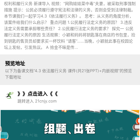
权利和履行义务 新课导入 视频：“网购娃娃菜中毒”夫妻，被采取刑事强制
措施 提示：公民必须履行遵守宪法和法律的义务，否则会受到法律制裁。
本节课我们一起学习4.3《依法履行义务》。 思考：从义务的角度分析，
该案件给我们什么启示？ 重点问题 1.公民履行法定义务的原因？ 3.违反
法定义务需要承担哪些责任？ 2.公民履行法定义务的要求？ 探究一 公民
履行法定义务的原因 生活观察：小颖和妈妈将钥匙落在商店的书包里，捡
到钥匙的售货员却要求买一杯饮料 “请客”……当晚，小颖就此事在校园论
坛上发帖，引发热议。 A 拾金不昧是传...
预览地址
以下为备课文档“4.3 依法履行义务 课件(共21张PPT)+内嵌视频”的预览
下载地址
》》点击进入《《
跳转进入 21cnjy.com