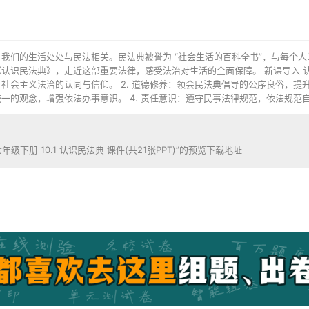
社会，我们的生活处处与民法相关。民法典被誉为 “社会生活的百科全书”，与每
识民法典》，走近这部重要法律，感受法治对生活的全面保障。 新课导入 认识
会主义法治的认同与信仰。 2. 道德修养：领会民法典倡导的公序良俗，提升
的观念，增强依法办事意识。 4. 责任意识：遵守民事法律规范，依法规范自身
级下册 10.1 认识民法典 课件(共21张PPT)”的预览下载地址