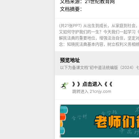
文档来源：
21世纪教育网
文档摘要：
(共21张PPT) 从出生到成长，从家庭到
又如何守护我们的一生？今天我们一起学习《认
解民法典的重要地位，增强法治自信，坚定对社
念：知晓民法典基本内容，树立权利义务相统一
预览地址
以下为备课文档“初中道法统编版（2024）七年
》》点击进入《《
跳转进入 21cnjy.com