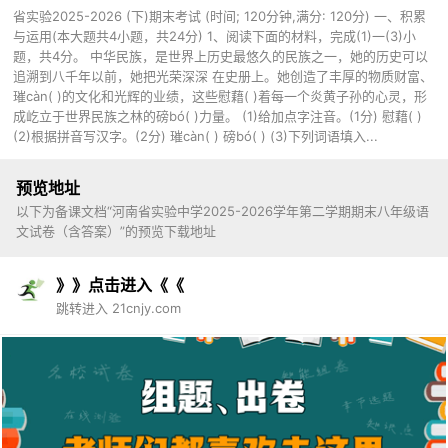
省实验2025-2026 (下)期末考试 (时间; 120分钟,满分: 120分) 一、积累
与运用(本大题共4小题，共24分) 1、阅读下面的材料，完成(1)一(3)小
题，共4分。 中华民族，是世界上历史最悠久的民族之一，她的历史可以
追溯到八千年以前，她把光荣深深 在史册上。她创造了丰厚的物质财富、
璀càn( )的文化和光辉的业绩，这些慰藉( )着每一个炎黄子孙的心灵，形
成屹立于世界民族之林的磅bó( )力量。 (1)给加点字注音。(1分) 慰藉( )
(2)根据拼音写汉字。(2分) 璀càn( ) 磅bó( ) (3)下列词语填入...
预览地址
以下为备课文档“河南省实验中学2025-2026学年第二学期期末八年级语
文试卷（含答案）”的预览下载地址
》》点击进入《《
跳转进入 21cnjy.com