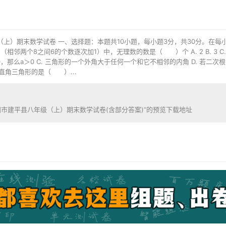
年级（上）期末数学试卷 一、选择题：本题共10小题，每小题3分，共30分。在
666…（相邻两个8之间6的个数逐次加1）中，无理数的数是（ ）个 A. 2 B. 3 C.
＞0，那么a＞0 C. 三角形的一个外角大于任何一个和它不相邻的内角 D. 若二次根
为直角三角形的是（ ）...
朝阳市建平县八年级（上）期末数学试卷(含部分答案)”的预览下载地址