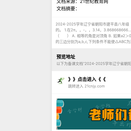
文档来源：
21世纪教育网
文档摘要：
2024-2025学年辽宁省朝阳市建平县八
的。 1.在2π，，-，，3.14，3.868668
（ ） A. 相等的角是对顶角 B. 如果a2
的三边分别为a,b,c,下列条件不能使△ABC
预览地址
以下为备课文档“2024-2025学年辽宁省
》》点击进入《《
跳转进入 21cnjy.com