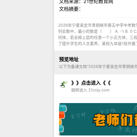
文档来源：
21世纪教育网
文档摘要：
2026年宁夏吴忠市青铜峡市第五中学中考数
列实数中，最小的数是（ ） A. -1 B. 0 C.
何体，若去掉上层的任意一个小正方体，三视图的
了提升学生的人文素养，某校九年级1班开展了
预览地址
以下为备课文档“2026年宁夏吴忠市青铜峡
》》点击进入《《
跳转进入 21cnjy.com