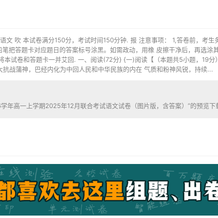
 语文 吹 本试卷满分150分，考试时间150分钟. 报 注意事项： 1,答卷前
用铅笔把答题卡对应题日的答案标号涂黑。如需政动，用橡 皮擦干净后，再选涂
将本试卷和答题卡一并艾回. 一、阅读(72分} {一)阅读【（本题共5小题，19
抗战蒲神，巴经内化为中回人民和中华民族的内在 气质和粉神风锐，持续...
26学年高一上学期2025年12月联合考试语文试卷（图片版，含答案）”的预览下