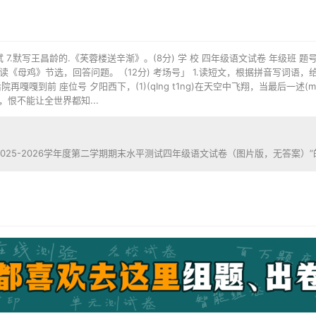
 7.默写王昌龄的.《芙蓉楼送辛渐》。(8分) 学 校 四年级语文试卷 年级班 题号 
一)阅读《母鸡》节选，回答问题。（12分) 考场号」 1.读短文，根据拼音写词语，给加
嘎到前 座位号 夕阳西下，(1)(qIng t1ng)在天空中飞翔，当最后一述(
，恨不能让全世界都知...
025-2026学年度第二学期期末水平测试四年级语文试卷（图片版，无答案）