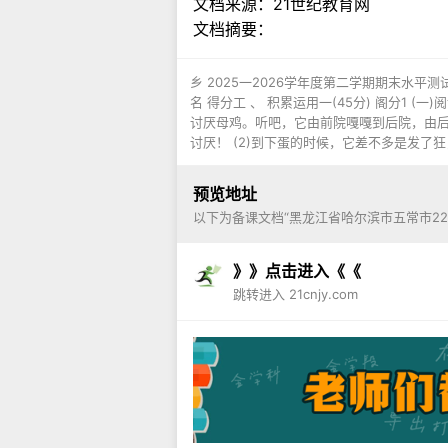
文档来源：
21世纪教育网
文档摘要：
乡 2025一2026学年度第二学期期末水平测试
名 得分工 、 积累运用一(45分) 阁分1 (
讨厌母鸡。听吧，它由前院嘎嘎到后院，由后院再嘎
讨厌！ (2)到下蛋的时候，它差不多是发了狂
预览地址
以下为备课文档“黑龙江省哈尔滨市五常市22
》》点击进入《《
跳转进入 21cnjy.com