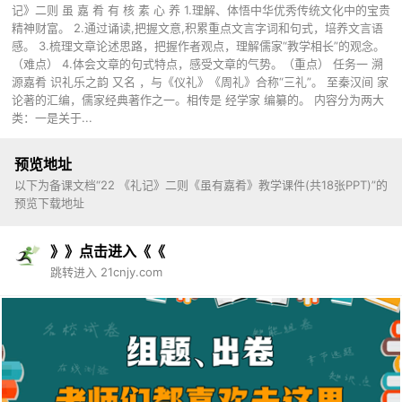
记》二则 虽 嘉 肴 有 核 素 心 养 1.理解、体悟中华优秀传统文化中的宝贵
精神财富。 2.通过诵读,把握文意,积累重点文言字词和句式，培养文言语
感。 3.梳理文章论述思路，把握作者观点，理解儒家“教学相长”的观念。
（难点） 4.体会文章的句式特点，感受文章的气势。（重点） 任务一 溯
源嘉肴 识礼乐之韵 又名 ，与《仪礼》《周礼》合称“三礼”。 至秦汉间 家
论著的汇编，儒家经典著作之一。相传是 经学家 编纂的。 内容分为两大
类：一是关于...
预览地址
以下为备课文档“22 《礼记》二则《虽有嘉肴》教学课件(共18张PPT)”的
预览下载地址
》》点击进入《《
跳转进入 21cnjy.com