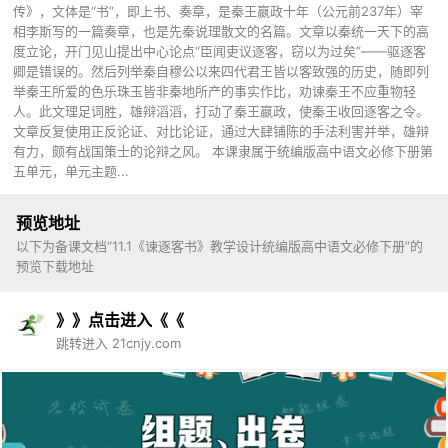
传》，文体是“书”，即上书、奏章，是秦王嬴政十年（公元前237年）宰
相李斯写的一篇奏章，也是先秦说理散文的名篇。文章以秦统一天下的高
度立论，开门见山提出中心论点“臣闻吏议逐客，窃以为过矣”——驱逐客
卿是错误的。然后列举秦自穆公以来四代君王皆以客致强的历史，随即列
举秦王所爱的色乐珠玉皆非秦地所产的事实作比，劝谏秦王不应重物轻
人。此文理足词胜，雄辩滔滔，打动了秦王嬴政，使秦王收回逐客之令。
文章反复使用正反论证、对比论证，通过大肆铺陈的手法利害并举，雄辩
有力，颇有战国策士的论辩之风。 本课隶属于统编版高中语文必修下册第
五单元，单元主题...
预览地址
以下为备课文档“11.1《谏逐客书》教学设计统编版高中语文必修下册”的
预览下载地址
》》点击进入《《
跳转进入 21cnjy.com