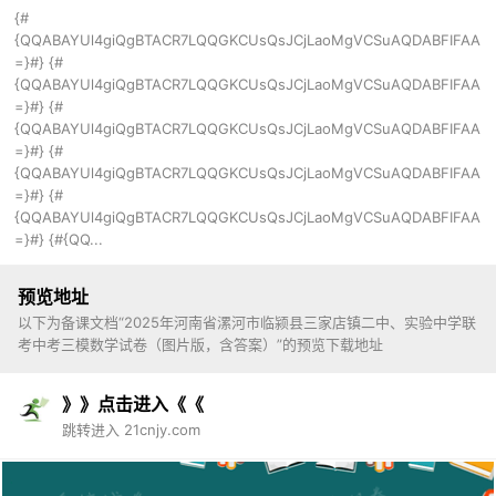
{#
{QQABAYUl4giQgBTACR7LQQGKCUsQsJCjLaoMgVCSuAQDABFIFAA
=}#} {#
{QQABAYUl4giQgBTACR7LQQGKCUsQsJCjLaoMgVCSuAQDABFIFAA
=}#} {#
{QQABAYUl4giQgBTACR7LQQGKCUsQsJCjLaoMgVCSuAQDABFIFAA
=}#} {#
{QQABAYUl4giQgBTACR7LQQGKCUsQsJCjLaoMgVCSuAQDABFIFAA
=}#} {#
{QQABAYUl4giQgBTACR7LQQGKCUsQsJCjLaoMgVCSuAQDABFIFAA
=}#} {#{QQ...
预览地址
以下为备课文档“2025年河南省漯河市临颍县三家店镇二中、实验中学联
考中考三模数学试卷（图片版，含答案）”的预览下载地址
》》点击进入《《
跳转进入 21cnjy.com