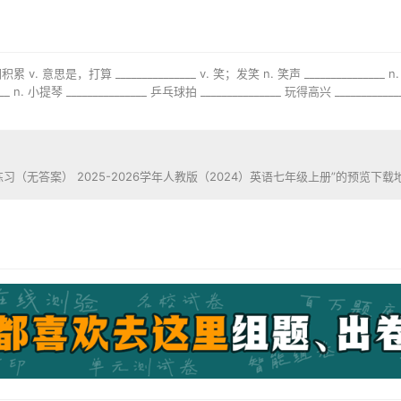
 单词积累 v. 意思是，打算 _______________ v. 笑；发笑 n. 笑声 _______________ n.
___ n. 小提琴 _______________ 乒乓球拍 _______________ 玩得高兴 ____________
y! 单元练习（无答案） 2025-2026学年人教版（2024）英语七年级上册”的预览下载