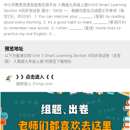
中小学教育资源及组卷应用平台 人教版九年级上册Unit3 Smart Learning
Section A同步测试卷 满分：100分 一、根据句意及汉语提示写单词（每
空2分，共20分） 1. You can improve your ________ (发音) by reading
aloud every morning. 2. It’s a good habit to make ________ (单词闪卡)
to remember new words. 3. I often ________ (复述) movie lines to
practice my oral English. 4....
预览地址
以下为备课文档“Unit 3 Smart Learning.Section A同步测试卷（含答
案） 人教版九年级上册”的预览下载地址
》》点击进入《《
跳转进入 21cnjy.com