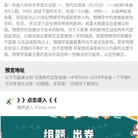
高一年级六月份月考语文试卷 一、现代文阅读（共35分） (一)阅读I(本题
共5小题，19分) 阅读下面的文字，完成1~5小题。 材料一： 从各种标准
来看，到目前为止20世纪物理学的成就是惊人的。物理学中的进展给其他
学科：化学、 天文学乃至生物学带来的影响，其重大程度实在是难以形
容。物理学的发展对于技术的影响、对于人类事 务的影响在战后的年代是
如此突出，以致没有必要再在这里做进一步的强调。但是物理学的荣耀并
不是建 立在这类影响之上，物理学家最看重的也不是这些影响。甚至物理
实验深入范围的不断扩大，也不是物理 学家感到满意和引以为豪的主要方
面。物理学家最注重的是去形成这样一些概念的可能性，从这些概念...
预览地址
以下为备课文档“河南焦作武陟县第一中学2025-2026学年高一下学期6
月月考语文试卷（扫描版，含答案）”的预览下载地址
》》点击进入《《
跳转进入 21cnjy.com