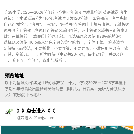
哈39中学2025一2026学年度下学期七年级期中质量检测 英语试卷 考生
须知： 1.本试卷满分为110分.考试时间为120分钟。 2.答题前，考生先将
自己的“姓名”、“考号”、"考场”、“座位号”在答题卡上填写清楚。 3.请按照
题号顺序在答题卡各题目的答题区域内作答，超出答题区域书写的答案无
效：在草稿纸、 试题纸上答题无效。 4.选择题必须使用2B铅笔填涂：非
选择题必须使用0.5毫米黑色字迹的签字笔书写，字体工整、 笔迹清楚。
5.保持卡面整洁，不要折叠、不要弄脏、不要弄皱，不准使用涂改液、修
正带、刮纸刀。 一，听力理解（本题共20小题，每小题1分，共20分）
一、听下面五个句子，选出与所听...
预览地址
以下为备课文档“黑龙江哈尔滨市第三十九中学校2025—2026学年度下
学期七年级阶段质量检测英语试卷（图片版，含答案，无听力音频及原
文）”的预览下载地址
》》点击进入《《
跳转进入 21cnjy.com