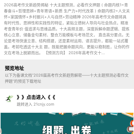
2026高考作文新趋势揭秘 十大主题预测，必看作文押题 ( 命题内核1=青
春奋斗+哲理思辨+青年寄语+新质 生产力+时代改革 ) 命题内核2=人文关
怀+家国情怀+乡村振兴+人与自然+劳动精神 2026年高考作文命题将具
有时代性、思辨性和实践性的特征，紧贴立德树人导向与社会热点，精准
考查青年价 值追求与思维品质。十大高频主题，深度拆解命题逻辑、提炼
核心立意、储备金句素材、整合万能模板与考场范文， 直击高分要点。无
论是考场快速立意、结构搭建，还是素材运用、语言提升，都能一站式覆
盖。考前吃透这十大主 题，既能把握命题风向，更能以稳制胜，让你的作
文在考场上脱颖而出。 【预测方向】 2026年高考作文十...
预览地址
以下为备课文档“2026届高考作文新趋势解密——十大主题预测必看作文
押题”的预览下载地址
》》点击进入《《
跳转进入 21cnjy.com