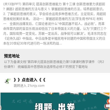
(共13张PPT) 第四单元 提高创新思维能力 第十三课 创新思维要力求超前
? 课题2 超前思维的方法与意义 1. 掌握超前思维的方法，培养超前意识。
2. 了解超前思维的意义，学会综合运用多种思维方式，立足现实，用超前
思维规划美好未来。 活动一：掌握超前思维的方法[学生用书P83] 材料
一 全面抗战爆发后，亡国论者说什么“中国武器不如人，战必败”，而革
命阵营内部的盲目乐观派却低估了日本帝国主义的力量，认为“只要打三个
月，国际局势一定变化，苏联一定出兵，战争就可以解决”。毛泽东同志在
《论持久战》中指出，中日战争是半殖民地半封建的中国和帝国主义的日
本在20世纪30年代进行的一场决死的战...
预览地址
以下为备课文档“第四单元提高创新思维能力第13课课时教学课件 （共2
份课件） 统编版高中思想政治选择性必修3”的预览下载地址
》》点击进入《《
跳转进入 21cnjy.com