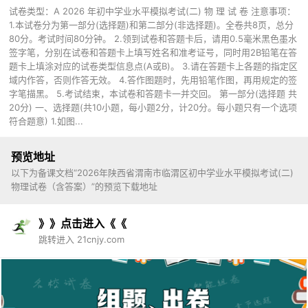
试卷类型：A 2026 年初中学业水平模拟考试(二) 物 理 试 卷 注意事项：
1.本试卷分为第一部分(选择题)和第二部分(非选择题)。全卷共8页，总分
80分。考试时间80分钟。 2.领到试卷和答题卡后，请用0.5毫米黑色墨水
签字笔，分别在试卷和答题卡上填写姓名和准考证号，同时用2B铅笔在答
题卡上填涂对应的试卷类型信息点(A或B)。 3.请在答题卡上各题的指定区
域内作答，否则作答无效。 4.答作图题时，先用铅笔作图，再用规定的签
字笔描黑。 5.考试结束，本试卷和答题卡一并交回。 第一部分(选择题 共
20分) 一、选择题(共10小题，每小题2分，计20分。每小题只有一个选项
符合题意) 1.如图...
预览地址
以下为备课文档“2026年陕西省渭南市临渭区初中学业水平模拟考试(二)
物理试卷（含答案）”的预览下载地址
》》点击进入《《
跳转进入 21cnjy.com