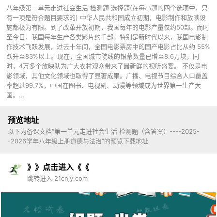
八年级第一单元走进社会生活 检测题 选择题(在每小题的四个选项中，只
有一项是符合题目要求的) 中华人民共和国成立初期，电影制作和放映设
施都极为有限。到了改革开放初期，我国每年的电影产量仅约50部。而时
至今日，我国每年生产各类影片约千部。特别是新时代以来，我国电影制
作技术飞跃发展，过去十年间，全国电影票房中的国产电影占比从约 55%
跃升至83%以上。现在，全国城市院线的银幕数量已增至8.6万块，同
时，4万多个放映队为广大农村观众带来了最新鲜的视听盛宴。 不仅是电
影领域，其他文化领域也取得了显著成果。广播、电视节目综合人口覆盖
率超过99.7%，中国在图书、电视剧、动漫等领域成为世界第一生产大
国。...
预览地址
以下为备课文档“第一单元走进社会生活 检测题（含答案）----2025-
-2026学年八年级上册道德与法治”的预览下载地址
》》点击进入《《
跳转进入 21cnjy.com